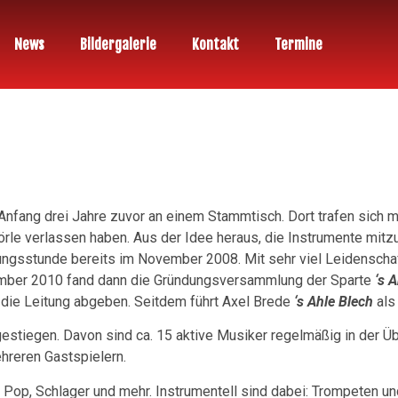
News
Bildergalerie
Kontakt
Termine
Anfang drei Jahre zuvor an einem Stammtisch. Dort trafen sich m
le verlassen haben. Aus der Idee heraus, die Instrumente mitzu
ungsstunde bereits im November 2008. Mit sehr viel Leidenscha
mber 2010 fand dann die Gründungsversammlung der Sparte
‘s A
die Leitung abgeben. Seitdem führt Axel Brede
‘s Ahle Blech
als 
 gestiegen. Davon sind ca. 15 aktive Musiker regelmäßig in der Ü
hreren Gastspielern.
, Pop, Schlager und mehr. Instrumentell sind dabei: Trompeten und