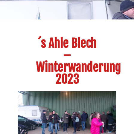
´s Ahle Blech
–
Winterwanderung
2023